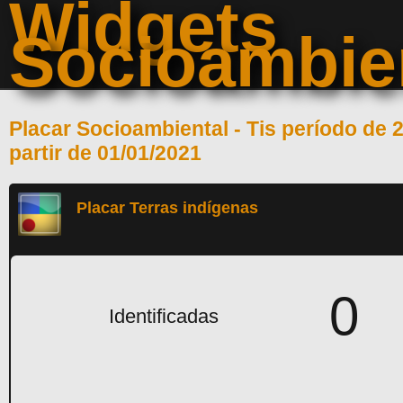
Widgets
Pular para o conteúdo principal
Socioambie
Placar Socioambiental - Tis período de 2
partir de 01/01/2021
Placar Terras indígenas
0
Identificadas