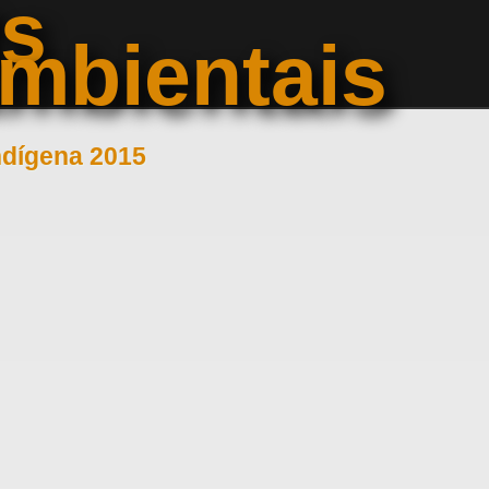
ts
mbientais
ndígena 2015