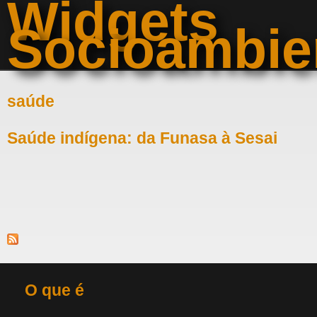
Widgets
Pular para o conteúdo principal
Socioambie
saúde
Saúde indígena: da Funasa à Sesai
O que é